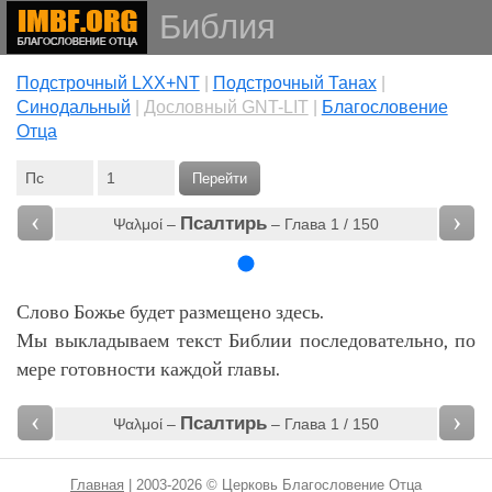
Библия
Подстрочный LXX+NT
|
Подстрочный Танах
|
Cинодальный
|
Дословный GNT-LIT
|
Благословение
Отца
Перейти
‹
›
Псалтирь
Ψαλμοί –
– Глава 1 / 150
Слово Божье будет размещено здесь.
Мы выкладываем текст Библии последовательно, по
мере готовности каждой главы.
‹
›
Псалтирь
Ψαλμοί –
– Глава 1 / 150
Главная
| 2003-2026 © Церковь Благословение Отца