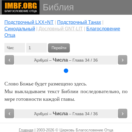
Библия
Подстрочный LXX+NT
|
Подстрочный Танах
|
Cинодальный
|
Дословный GNT-LIT
|
Благословение
Отца
Перейти
‹
›
Числа
Ἀριθμοί –
– Глава 34 / 36
Слово Божье будет размещено здесь.
Мы выкладываем текст Библии последовательно, по
мере готовности каждой главы.
‹
›
Числа
Ἀριθμοί –
– Глава 34 / 36
Главная
| 2003-2026 © Церковь Благословение Отца