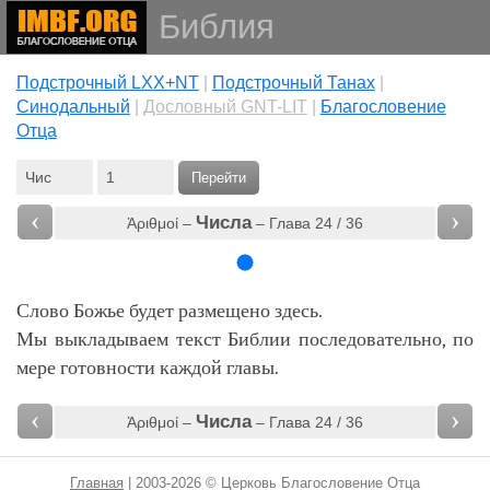
Библия
Подстрочный LXX+NT
|
Подстрочный Танах
|
Cинодальный
|
Дословный GNT-LIT
|
Благословение
Отца
Перейти
‹
›
Числа
Ἀριθμοί –
– Глава 24 / 36
Слово Божье будет размещено здесь.
Мы выкладываем текст Библии последовательно, по
мере готовности каждой главы.
‹
›
Числа
Ἀριθμοί –
– Глава 24 / 36
Главная
| 2003-2026 © Церковь Благословение Отца