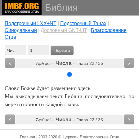
Библия
Подстрочный LXX+NT
|
Подстрочный Танах
|
Cинодальный
|
Дословный GNT-LIT
|
Благословение
Отца
Перейти
‹
›
Числа
Ἀριθμοί –
– Глава 22 / 36
Слово Божье будет размещено здесь.
Мы выкладываем текст Библии последовательно, по
мере готовности каждой главы.
‹
›
Числа
Ἀριθμοί –
– Глава 22 / 36
Главная
| 2003-2026 © Церковь Благословение Отца