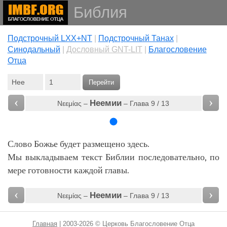
Библия
Подстрочный LXX+NT
|
Подстрочный Танах
|
Cинодальный
|
Дословный GNT-LIT
|
Благословение
Отца
Перейти
‹
›
Неемии
Νεεμίας –
– Глава 9 / 13
Слово Божье будет размещено здесь.
Мы выкладываем текст Библии последовательно, по
мере готовности каждой главы.
‹
›
Неемии
Νεεμίας –
– Глава 9 / 13
Главная
| 2003-2026 © Церковь Благословение Отца