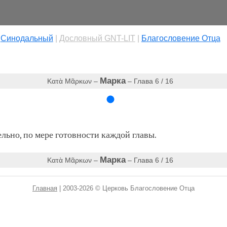
|
Cинодальный
|
Дословный GNT-LIT
|
Благословение Отца
Марка
Κατὰ Μᾶρκων –
– Глава 6 / 16
ьно, по мере готовности каждой главы.
Марка
Κατὰ Μᾶρκων –
– Глава 6 / 16
Главная
| 2003-2026 © Церковь Благословение Отца