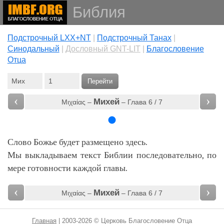
Библия
Подстрочный LXX+NT
|
Подстрочный Танах
|
Cинодальный
|
Дословный GNT-LIT
|
Благословение
Отца
Перейти
‹
›
Михей
Μιχαίας –
– Глава 6 / 7
Слово Божье будет размещено здесь.
Мы выкладываем текст Библии последовательно, по
мере готовности каждой главы.
‹
›
Михей
Μιχαίας –
– Глава 6 / 7
Главная
| 2003-2026 © Церковь Благословение Отца