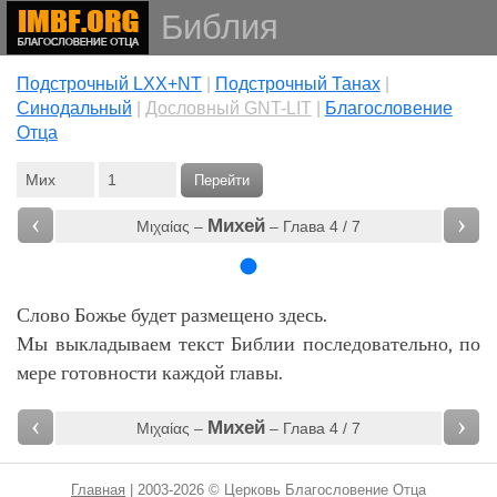
Библия
Подстрочный LXX+NT
|
Подстрочный Танах
|
Cинодальный
|
Дословный GNT-LIT
|
Благословение
Отца
Перейти
‹
›
Михей
Μιχαίας –
– Глава 4 / 7
Слово Божье будет размещено здесь.
Мы выкладываем текст Библии последовательно, по
мере готовности каждой главы.
‹
›
Михей
Μιχαίας –
– Глава 4 / 7
Главная
| 2003-2026 © Церковь Благословение Отца