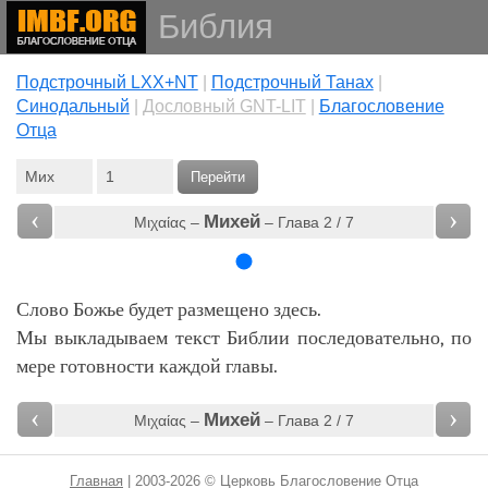
Библия
Подстрочный LXX+NT
|
Подстрочный Танах
|
Cинодальный
|
Дословный GNT-LIT
|
Благословение
Отца
Перейти
‹
›
Михей
Μιχαίας –
– Глава 2 / 7
Слово Божье будет размещено здесь.
Мы выкладываем текст Библии последовательно, по
мере готовности каждой главы.
‹
›
Михей
Μιχαίας –
– Глава 2 / 7
Главная
| 2003-2026 © Церковь Благословение Отца