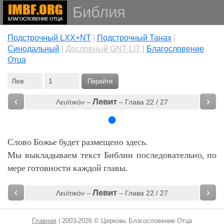
Библия
Подстрочный LXX+NT
|
Подстрочный Танах
|
Cинодальный
|
Дословный GNT-LIT
|
Благословение
Отца
Перейти
‹
›
Левит
Λευϊτικόν –
– Глава 22 / 27
Слово Божье будет размещено здесь.
Мы выкладываем текст Библии последовательно, по
мере готовности каждой главы.
‹
›
Левит
Λευϊτικόν –
– Глава 22 / 27
Главная
| 2003-2026 © Церковь Благословение Отца