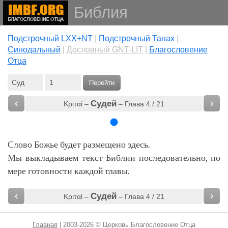
Библия
Подстрочный LXX+NT
|
Подстрочный Танах
|
Cинодальный
|
Дословный GNT-LIT
|
Благословение
Отца
Перейти
‹
›
Судей
Κριταί –
– Глава 4 / 21
Слово Божье будет размещено здесь.
Мы выкладываем текст Библии последовательно, по
мере готовности каждой главы.
‹
›
Судей
Κριταί –
– Глава 4 / 21
Главная
| 2003-2026 © Церковь Благословение Отца