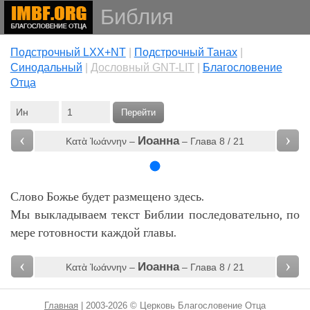
Библия
Подстрочный LXX+NT
|
Подстрочный Танах
|
Cинодальный
|
Дословный GNT-LIT
|
Благословение
Отца
Перейти
‹
›
Иоанна
Κατὰ Ἰωάννην –
– Глава 8 / 21
Слово Божье будет размещено здесь.
Мы выкладываем текст Библии последовательно, по
мере готовности каждой главы.
‹
›
Иоанна
Κατὰ Ἰωάννην –
– Глава 8 / 21
Главная
| 2003-2026 © Церковь Благословение Отца