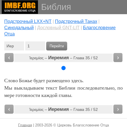
Библия
Подстрочный LXX+NT
|
Подстрочный Танах
|
Cинодальный
|
Дословный GNT-LIT
|
Благословение
Отца
Перейти
‹
›
Иеремия
Ἱερεμίας –
– Глава 35 / 52
Слово Божье будет размещено здесь.
Мы выкладываем текст Библии последовательно, по
мере готовности каждой главы.
‹
›
Иеремия
Ἱερεμίας –
– Глава 35 / 52
Главная
| 2003-2026 © Церковь Благословение Отца