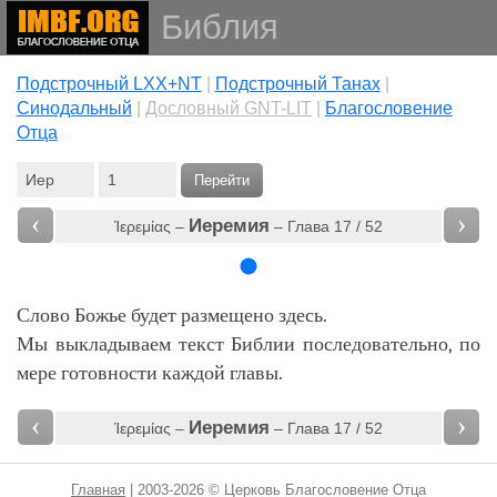
Библия
Подстрочный LXX+NT
|
Подстрочный Танах
|
Cинодальный
|
Дословный GNT-LIT
|
Благословение
Отца
Перейти
‹
›
Иеремия
Ἱερεμίας –
– Глава 17 / 52
Слово Божье будет размещено здесь.
Мы выкладываем текст Библии последовательно, по
мере готовности каждой главы.
‹
›
Иеремия
Ἱερεμίας –
– Глава 17 / 52
Главная
| 2003-2026 © Церковь Благословение Отца