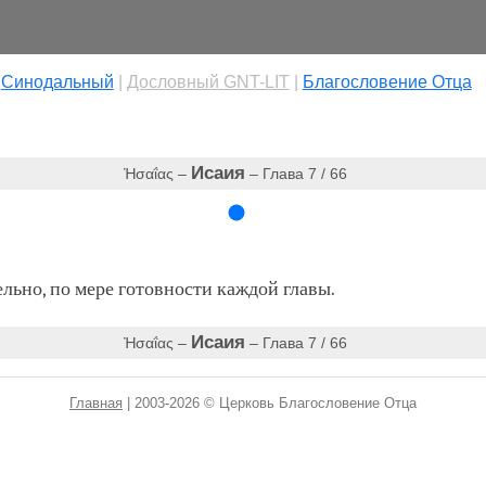
|
Cинодальный
|
Дословный GNT-LIT
|
Благословение Отца
Исаия
Ἠσαΐας –
– Глава 7 / 66
ьно, по мере готовности каждой главы.
Исаия
Ἠσαΐας –
– Глава 7 / 66
Главная
| 2003-2026 © Церковь Благословение Отца