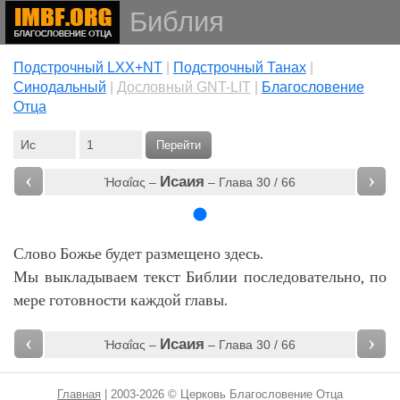
Библия
Подстрочный LXX+NT
|
Подстрочный Танах
|
Cинодальный
|
Дословный GNT-LIT
|
Благословение
Отца
Перейти
‹
›
Исаия
Ἠσαΐας –
– Глава 30 / 66
Слово Божье будет размещено здесь.
Мы выкладываем текст Библии последовательно, по
мере готовности каждой главы.
‹
›
Исаия
Ἠσαΐας –
– Глава 30 / 66
Главная
| 2003-2026 © Церковь Благословение Отца