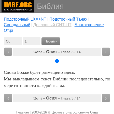
Библия
Подстрочный LXX+NT
|
Подстрочный Танах
|
Cинодальный
|
Дословный GNT-LIT
|
Благословение
Отца
Перейти
‹
›
Осия
Ὠσηέ –
– Глава 3 / 14
Слово Божье будет размещено здесь.
Мы выкладываем текст Библии последовательно, по
мере готовности каждой главы.
‹
›
Осия
Ὠσηέ –
– Глава 3 / 14
Главная
| 2003-2026 © Церковь Благословение Отца