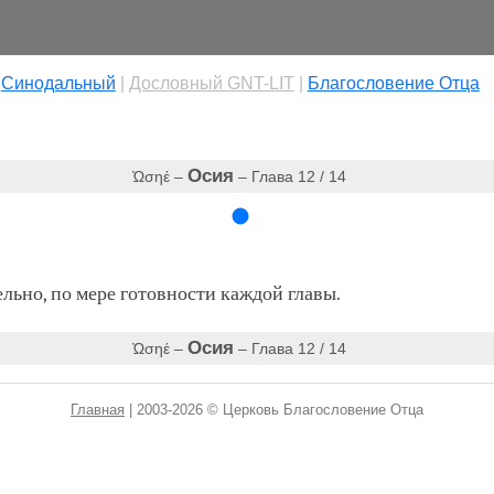
|
Cинодальный
|
Дословный GNT-LIT
|
Благословение Отца
Осия
Ὠσηέ –
– Глава 12 / 14
ьно, по мере готовности каждой главы.
Осия
Ὠσηέ –
– Глава 12 / 14
Главная
| 2003-2026 © Церковь Благословение Отца