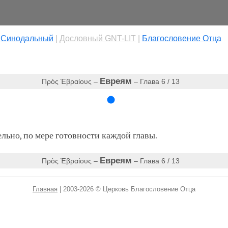
|
Cинодальный
|
Дословный GNT-LIT
|
Благословение Отца
Евреям
Πρὸς Ἑβραίους –
– Глава 6 / 13
ьно, по мере готовности каждой главы.
Евреям
Πρὸς Ἑβραίους –
– Глава 6 / 13
Главная
| 2003-2026 © Церковь Благословение Отца