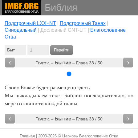
Библия
Подстрочный LXX+NT
|
Подстрочный Танах
|
Cинодальный
|
Дословный GNT-LIT
|
Благословение
Отца
Перейти
‹
›
Бытие
Γένεσις –
– Глава 38 / 50
Слово Божье будет размещено здесь.
Мы выкладываем текст Библии последовательно, по
мере готовности каждой главы.
‹
›
Бытие
Γένεσις –
– Глава 38 / 50
Главная
| 2003-2026 © Церковь Благословение Отца