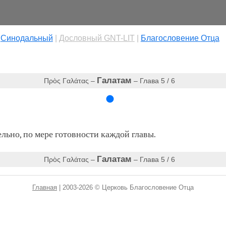
|
Cинодальный
|
Дословный GNT-LIT
|
Благословение Отца
Галатам
Πρὸς Γαλάτας –
– Глава 5 / 6
ьно, по мере готовности каждой главы.
Галатам
Πρὸς Γαλάτας –
– Глава 5 / 6
Главная
| 2003-2026 © Церковь Благословение Отца