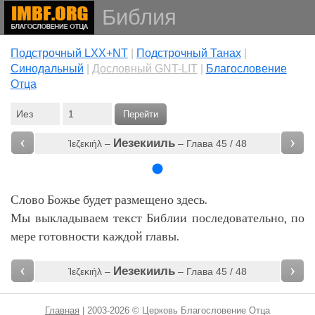
Библия
Подстрочный LXX+NT
|
Подстрочный Танах
|
Cинодальный
|
Дословный GNT-LIT
|
Благословение
Отца
Перейти
‹
›
Иезекииль
Ἰεζεκιήλ –
– Глава 45 / 48
Слово Божье будет размещено здесь.
Мы выкладываем текст Библии последовательно, по
мере готовности каждой главы.
‹
›
Иезекииль
Ἰεζεκιήλ –
– Глава 45 / 48
Главная
| 2003-2026 © Церковь Благословение Отца