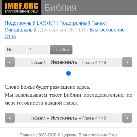
Библия
Подстрочный LXX+NT
|
Подстрочный Танах
|
Cинодальный
|
Дословный GNT-LIT
|
Благословение
Отца
Перейти
‹
›
Иезекииль
Ἰεζεκιήλ –
– Глава 4 / 48
Слово Божье будет размещено здесь.
Мы выкладываем текст Библии последовательно, по
мере готовности каждой главы.
‹
›
Иезекииль
Ἰεζεκιήλ –
– Глава 4 / 48
Главная
| 2003-2026 © Церковь Благословение Отца