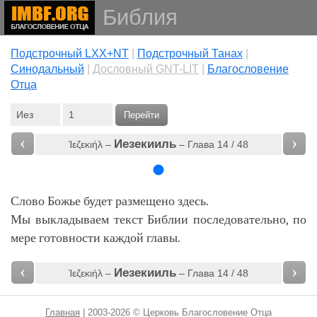
Библия
Подстрочный LXX+NT
|
Подстрочный Танах
|
Cинодальный
|
Дословный GNT-LIT
|
Благословение
Отца
Перейти
‹
›
Иезекииль
Ἰεζεκιήλ –
– Глава 14 / 48
Слово Божье будет размещено здесь.
Мы выкладываем текст Библии последовательно, по
мере готовности каждой главы.
‹
›
Иезекииль
Ἰεζεκιήλ –
– Глава 14 / 48
Главная
| 2003-2026 © Церковь Благословение Отца