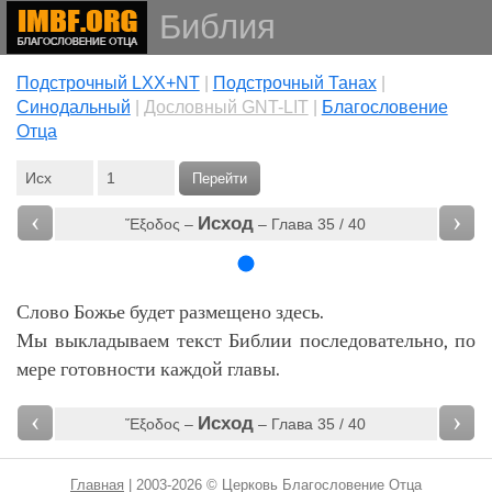
Библия
Подстрочный LXX+NT
|
Подстрочный Танах
|
Cинодальный
|
Дословный GNT-LIT
|
Благословение
Отца
Перейти
‹
›
Исход
Ἔξοδος –
– Глава 35 / 40
Слово Божье будет размещено здесь.
Мы выкладываем текст Библии последовательно, по
мере готовности каждой главы.
‹
›
Исход
Ἔξοδος –
– Глава 35 / 40
Главная
| 2003-2026 © Церковь Благословение Отца