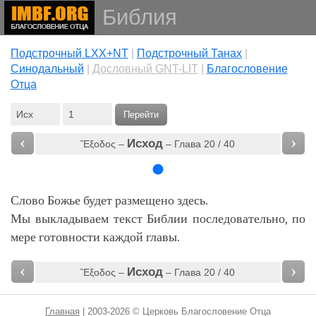
Библия
Подстрочный LXX+NT
|
Подстрочный Танах
|
Cинодальный
|
Дословный GNT-LIT
|
Благословение
Отца
Перейти
‹
›
Исход
Ἔξοδος –
– Глава 20 / 40
Слово Божье будет размещено здесь.
Мы выкладываем текст Библии последовательно, по
мере готовности каждой главы.
‹
›
Исход
Ἔξοδος –
– Глава 20 / 40
Главная
| 2003-2026 © Церковь Благословение Отца