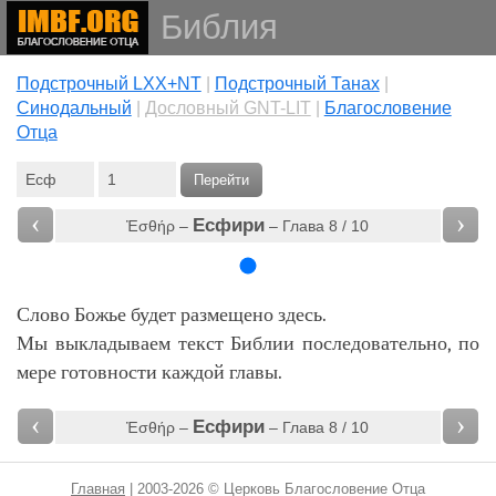
Библия
Подстрочный LXX+NT
|
Подстрочный Танах
|
Cинодальный
|
Дословный GNT-LIT
|
Благословение
Отца
Перейти
‹
›
Есфири
Ἐσθήρ –
– Глава 8 / 10
Слово Божье будет размещено здесь.
Мы выкладываем текст Библии последовательно, по
мере готовности каждой главы.
‹
›
Есфири
Ἐσθήρ –
– Глава 8 / 10
Главная
| 2003-2026 © Церковь Благословение Отца