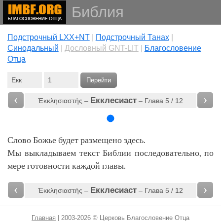
Библия
Подстрочный LXX+NT
|
Подстрочный Танах
|
Cинодальный
|
Дословный GNT-LIT
|
Благословение
Отца
Перейти
‹
›
Екклесиаст
Ἐκκλησιαστής –
– Глава 5 / 12
Слово Божье будет размещено здесь.
Мы выкладываем текст Библии последовательно, по
мере готовности каждой главы.
‹
›
Екклесиаст
Ἐκκλησιαστής –
– Глава 5 / 12
Главная
| 2003-2026 © Церковь Благословение Отца