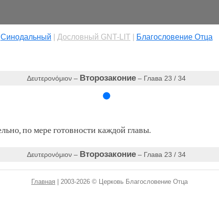
|
Cинодальный
|
Дословный GNT-LIT
|
Благословение Отца
Второзаконие
Δευτερονόμιον –
– Глава 23 / 34
ьно, по мере готовности каждой главы.
Второзаконие
Δευτερονόμιον –
– Глава 23 / 34
Главная
| 2003-2026 © Церковь Благословение Отца