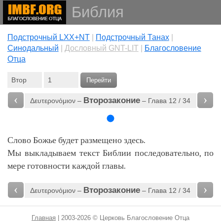
Библия
Подстрочный LXX+NT
|
Подстрочный Танах
|
Cинодальный
|
Дословный GNT-LIT
|
Благословение
Отца
Перейти
‹
›
Второзаконие
Δευτερονόμιον –
– Глава 12 / 34
Слово Божье будет размещено здесь.
Мы выкладываем текст Библии последовательно, по
мере готовности каждой главы.
‹
›
Второзаконие
Δευτερονόμιον –
– Глава 12 / 34
Главная
| 2003-2026 © Церковь Благословение Отца