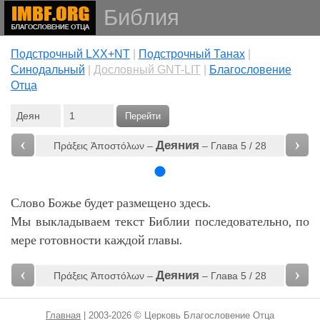
Библия
Подстрочный LXX+NT
|
Подстрочный Танах
|
Cинодальный
|
Дословный GNT-LIT
|
Благословение
Отца
Перейти
‹
›
Деяния
Πράξεις Ἀποστόλων –
– Глава 5 / 28
Слово Божье будет размещено здесь.
Мы выкладываем текст Библии последовательно, по
мере готовности каждой главы.
‹
›
Деяния
Πράξεις Ἀποστόλων –
– Глава 5 / 28
Главная
| 2003-2026 © Церковь Благословение Отца