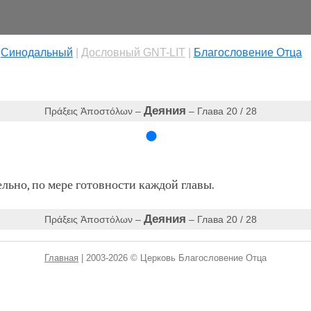
|
Cинодальный
|
Дословный GNT-LIT
|
Благословение Отца
Деяния
Πράξεις Ἀποστόλων –
– Глава 20 / 28
ьно, по мере готовности каждой главы.
Деяния
Πράξεις Ἀποστόλων –
– Глава 20 / 28
Главная
| 2003-2026 © Церковь Благословение Отца