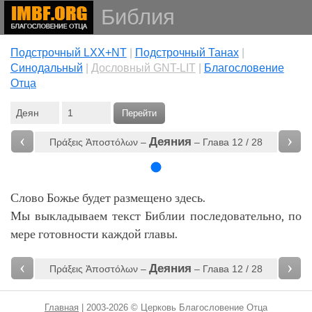
Библия
Подстрочный LXX+NT
|
Подстрочный Танах
|
Cинодальный
|
Дословный GNT-LIT
|
Благословение
Отца
Перейти
‹
›
Деяния
Πράξεις Ἀποστόλων –
– Глава 12 / 28
Слово Божье будет размещено здесь.
Мы выкладываем текст Библии последовательно, по
мере готовности каждой главы.
‹
›
Деяния
Πράξεις Ἀποστόλων –
– Глава 12 / 28
Главная
| 2003-2026 © Церковь Благословение Отца