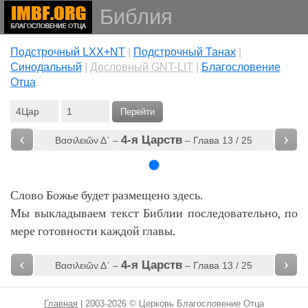
Библия
Подстрочный LXX+NT
|
Подстрочный Танах
|
Cинодальный
|
Дословный GNT-LIT
|
Благословение
Отца
Перейти
‹
›
4-я Царств
Βασιλειῶν Δʹ‎ –
– Глава 13 / 25
Слово Божье будет размещено здесь.
Мы выкладываем текст Библии последовательно, по
мере готовности каждой главы.
‹
›
4-я Царств
Βασιλειῶν Δʹ‎ –
– Глава 13 / 25
Главная
| 2003-2026 © Церковь Благословение Отца