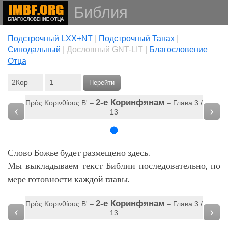
Библия
Подстрочный LXX+NT
|
Подстрочный Танах
|
Cинодальный
|
Дословный GNT-LIT
|
Благословение
Отца
Перейти
2-е Коринфянам
Πρὸς Κορινθίους Βʹ –
– Глава 3 /
‹
›
13
Слово Божье будет размещено здесь.
Мы выкладываем текст Библии последовательно, по
мере готовности каждой главы.
2-е Коринфянам
Πρὸς Κορινθίους Βʹ –
– Глава 3 /
‹
›
13