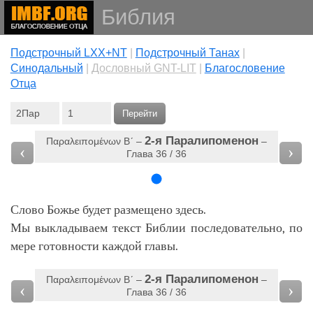
Библия
Подстрочный LXX+NT
|
Подстрочный Танах
|
Cинодальный
|
Дословный GNT-LIT
|
Благословение
Отца
Перейти
2-я Паралипоменон
Παραλειπομένων Βʹ‎ –
–
‹
›
Глава 36 / 36
Слово Божье будет размещено здесь.
Мы выкладываем текст Библии последовательно, по
мере готовности каждой главы.
2-я Паралипоменон
Παραλειπομένων Βʹ‎ –
–
‹
›
Глава 36 / 36