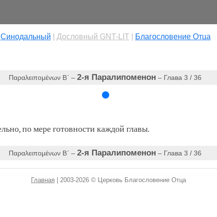
|
Cинодальный
|
Дословный GNT-LIT
|
Благословение Отца
2-я Паралипоменон
Παραλειπομένων Βʹ‎ –
– Глава 3 / 36
ьно, по мере готовности каждой главы.
2-я Паралипоменон
Παραλειπομένων Βʹ‎ –
– Глава 3 / 36
Главная
| 2003-2026 © Церковь Благословение Отца