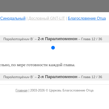
|
Cинодальный
|
Дословный GNT-LIT
|
Благословение Отца
2-я Паралипоменон
Παραλειπομένων Βʹ‎ –
– Глава 12 / 36
ьно, по мере готовности каждой главы.
2-я Паралипоменон
Παραλειπομένων Βʹ‎ –
– Глава 12 / 36
Главная
| 2003-2026 © Церковь Благословение Отца