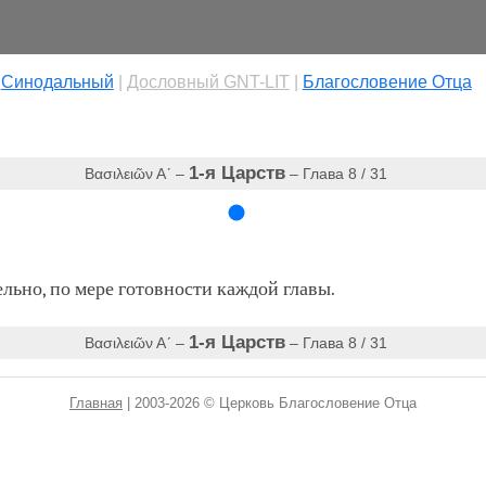
|
Cинодальный
|
Дословный GNT-LIT
|
Благословение Отца
1-я Царств
Βασιλειῶν Αʹ‎ –
– Глава 8 / 31
ьно, по мере готовности каждой главы.
1-я Царств
Βασιλειῶν Αʹ‎ –
– Глава 8 / 31
Главная
| 2003-2026 © Церковь Благословение Отца