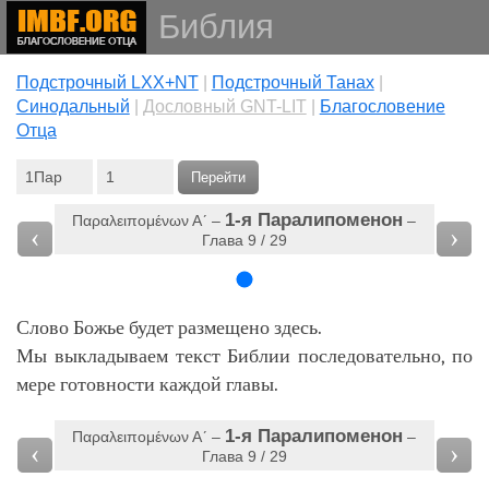
Библия
Подстрочный LXX+NT
|
Подстрочный Танах
|
Cинодальный
|
Дословный GNT-LIT
|
Благословение
Отца
Перейти
1-я Паралипоменон
Παραλειπομένων Αʹ‎ –
–
‹
›
Глава 9 / 29
Слово Божье будет размещено здесь.
Мы выкладываем текст Библии последовательно, по
мере готовности каждой главы.
1-я Паралипоменон
Παραλειπομένων Αʹ‎ –
–
‹
›
Глава 9 / 29