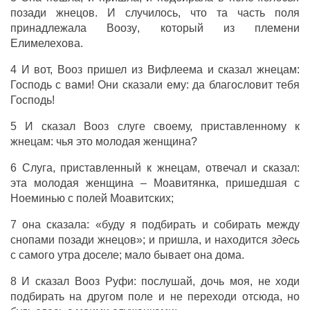
позади
жнецов
. И
случилось
, что та
часть
поля
принадлежала
Воозу
, который из
племени
Елимелехова
.
4 И вот,
Вооз
пришел
из
Вифлеема
и
сказал
жнецам
:
Господь
с вами! Они
сказали
ему: да
благословит
тебя
Господь
!
5 И
сказал
Вооз
слуге
своему,
приставленному
к
жнецам
: чья это
молодая
женщина
?
6
Слуга
,
приставленный
к
жнецам
,
отвечал
и
сказал
:
эта
молодая
женщина
–
Моавитянка
,
пришедшая
с
Ноеминью
с
полей
Моавитских
;
7 она
сказала
:
«буду
я
подбирать
и
собирать
между
снопами
позади
жнецов
»; и
пришла
, и
находится
здесь
с
самого
утра
доселе;
мало
бывает
она
дома
.
8 И
сказал
Вооз
Руфи
:
послушай
,
дочь
моя, не
ходи
подбирать
на
другом
поле
и не
переходи
отсюда, но