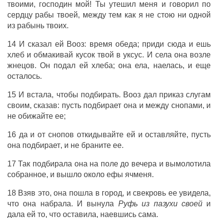
твоими,
господин
мой! Ты
утешил
меня и
говорил
по
сердцу
рабы
твоей, между тем как я не стою ни
одной
из
рабынь
твоих.
14 И
сказал
ей
Вооз
:
время
обеда
;
приди
сюда
и
ешь
хлеб
и
обмакивай
кусок
твой в
уксус
. И
села
она
возле
жнецов
. Он
подал
ей
хлеба
; она
ела
,
наелась
, и еще
осталось
.
15 И
встала
, чтобы
подбирать
.
Вооз
дал
приказ
слугам
своим,
сказав
: пусть
подбирает
она и между
снопами
, и
не
обижайте
ее;
16 да и от
снопов
откидывайте
ей и
оставляйте
, пусть
она
подбирает
, и не
браните
ее.
17 Так
подбирала
она на
поле
до
вечера
и
вымолотила
собранное
, и вышло около
ефы
ячменя
.
18
Взяв
это, она
пошла
в
город
, и
свекровь
ее
увидела
,
что она
набрала
. И
вынула
Руфь из пазухи своей
и
дала
ей то, что
оставила
,
наевшись
сама.