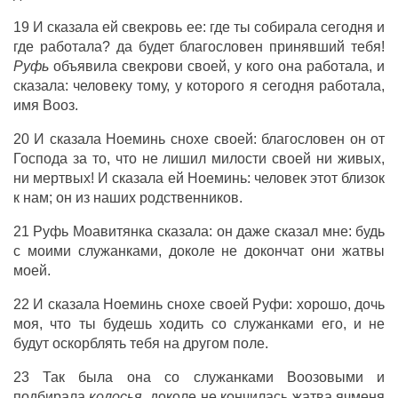
19 И
сказала
ей
свекровь
ее: где ты
собирала
сегодня
и
где
работала
? да будет
благословен
принявший
тебя!
Руфь
объявила
свекрови
своей, у кого она
работала
, и
сказала
:
человеку
тому, у которого я
сегодня
работала
,
имя
Вооз
.
20 И
сказала
Ноеминь
снохе
своей:
благословен
он от
Господа
за то, что не
лишил
милости
своей ни
живых
,
ни
мертвых
! И
сказала
ей
Ноеминь
:
человек
этот
близок
к нам; он из наших
родственников
.
21
Руфь
Моавитянка
сказала
: он даже
сказал
мне:
будь
с
моими
служанками
, доколе не
докончат
они
жатвы
моей.
22 И
сказала
Ноеминь
снохе
своей
Руфи
:
хорошо
,
дочь
моя, что ты
будешь
ходить
со
служанками
его, и не
будут
оскорблять
тебя на
другом
поле
.
23 Так
была
она
со
служанками
Воозовыми
и
подбирала
колосья
, доколе не
кончилась
жатва
ячменя