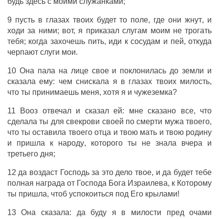
будь
здесь с моими
служанками
;
9 пусть в
глазах
твоих будет то
поле
, где они
жнут
, и
ходи
за
ними; вот, я
приказал
слугам
моим не
трогать
тебя; когда
захочешь
пить
,
иди
к
сосудам
и
пей
, откуда
черпают
слуги
мои.
10 Она
пала
на
лице
свое и
поклонилась
до
земли
и
сказала
ему: чем
снискала
я в
глазах
твоих
милость
,
что ты
принимаешь
меня, хотя я и
чужеземка
?
11
Вооз
отвечал
и
сказал
ей: мне
сказано
все
, что
сделала
ты для
свекрови
своей
по
смерти
мужа
твоего,
что ты
оставила
твоего
отца
и твою
мать
и твою
родину
и
пришла
к
народу
, которого ты не
знала
вчера
и
третьего
дня
;
12 да
воздаст
Господь
за это
дело
твое, и да будет тебе
полная
награда
от
Господа
Бога
Израилева
, к Которому
ты
пришла
, чтоб
успокоиться
под Его
крылами
!
13 Она
сказала
: да
буду
я в
милости
пред
очами