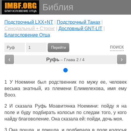
Библия
Подстрочный LXX+NT
|
Подстрочный Танах
|
Cинодальный + Стронг
|
Дословный GNT-LIT
|
Благословение Отца
поиск
Перейти
‹
›
Руфь
– Глава 2 / 4
1 У
Ноемини
был
родственник
по
мужу
ее,
человек
весьма
знатный
, из
племени
Елимелехова
,
имя
ему
Вооз
.
2 И
сказала
Руфь
Моавитянка
Ноемини
:
пойду
я на
поле
и
буду
подбирать
колосья
по
следам
того, у
кого
найду
благоволение
. Она
сказала
ей:
пойди
,
дочь
моя.
3 Она
пошла
, и
пришла
, и
подбирала
в
поле
колосья