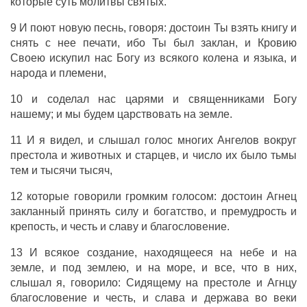
которые
суть
молитвы
святых
.
9
И
поют
новую
песнь
,
говоря
:
достоин
Ты
взять
книгу
и
снять
с
нее
печати
,
ибо
Ты
был
заклан
,
и
Кровию
Своею
искупил
нас
Богу
из
всякого
колена
и
языка
,
и
народа
и
племени
,
10
и
соделал
нас
царями
и
священниками
Богу
нашему
;
и
мы
будем
царствовать
на
земле
.
11
И
я
видел
,
и
слышал
голос
многих
Ангелов
вокруг
престола
и
животных
и
старцев
,
и
число
их
было
тьмы
тем
и
тысячи
тысяч
,
12 которые
говорили
громким
голосом
:
достоин
Агнец
закланный
принять
силу
и
богатство
,
и
премудрость
и
крепость
,
и
честь
и
славу
и
благословение
.
13
И
всякое
создание
,
находящееся
на
небе
и
на
земле
,
и
под
землею
,
и
на
море
,
и
все
,
что
в
них
,
слышал
я,
говорило
:
Сидящему
на
престоле
и
Агнцу
благословение
и
честь
,
и
слава
и
держава
во
веки