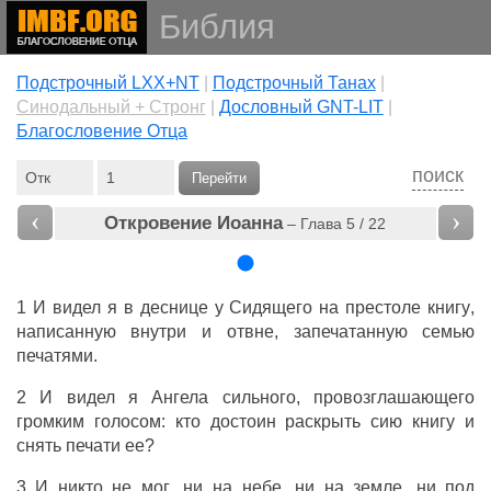
Библия
Подстрочный LXX+NT
|
Подстрочный Танах
|
Cинодальный + Стронг
|
Дословный GNT-LIT
|
Благословение Отца
поиск
Перейти
‹
›
Откровение Иоанна
– Глава 5 / 22
1
И
видел
я
в
деснице
у
Сидящего
на
престоле
книгу
,
написанную
внутри
и
отвне
,
запечатанную
семью
печатями
.
2
И
видел
я
Ангела
сильного
,
провозглашающего
громким
голосом
:
кто
достоин
раскрыть
сию
книгу
и
снять
печати
ее
?
3
И
никто
не
мог
, ни
на
небе
,
ни
на
земле
,
ни
под