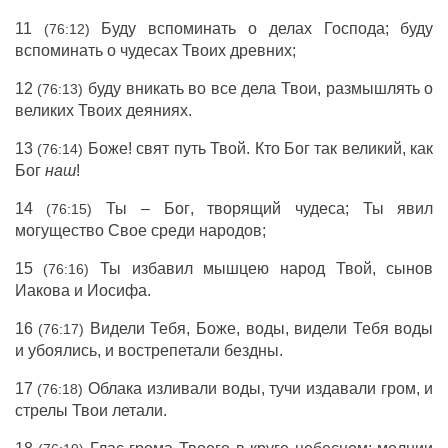
11
Буду
вспоминать
о
делах
Господа
;
буду
(76:12)
вспоминать
о
чудесах
Твоих
древних
;
12
буду
вникать
во все
дела
Твои,
размышлять
о
(76:13)
великих Твоих
деяниях
.
13
Боже
!
свят
путь
Твой. Кто
Бог
так
великий
, как
(76:14)
Бог
наш
!
14
Ты –
Бог
,
творящий
чудеса
; Ты
явил
(76:15)
могущество
Свое среди
народов
;
15
Ты
избавил
мышцею
народ
Твой,
сынов
(76:16)
Иакова
и
Иосифа
.
16
Видели
Тебя,
Боже
,
воды
,
видели
Тебя
воды
(76:17)
и
убоялись
, и
вострепетали
бездны
.
17
Облака
изливали
воды
,
тучи
издавали
гром
, и
(76:18)
стрелы
Твои
летали
.