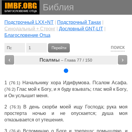
Библия
Подстрочный LXX+NT
|
Подстрочный Танах
|
Cинодальный + Стронг
|
Дословный GNT-LIT
|
Благословение Отца
поиск
Перейти
‹
›
Псалмы
– Глава 77 / 150
1
Начальнику
хора
Идифумова
.
Псалом
Асафа
.
(76:1)
Глас
мой к
Богу
, и я
буду
взывать
;
глас
мой к
Богу
,
(76:2)
и Он
услышит
меня.
2
В
день
скорби
моей
ищу
Господа
;
рука
моя
(76:3)
простерта
ночью
и не
опускается
;
душа
моя
отказывается
от
утешения
.
3
Вспоминаю
о
Боге
и
трепещу
;
помышляю
, и
(76:4)