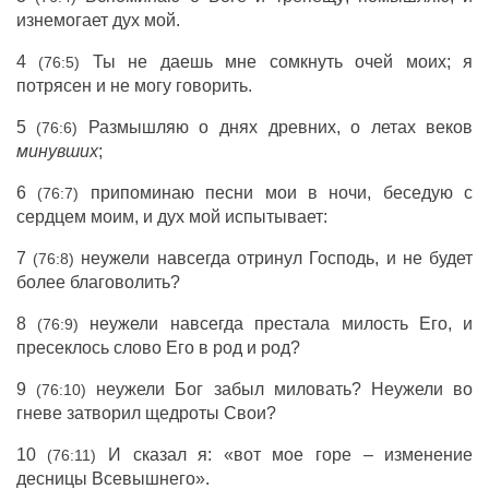
изнемогает
дух
мой.
4
Ты не
даешь
мне
сомкнуть
очей
моих; я
(76:5)
потрясен
и не могу
говорить
.
5
Размышляю
о
днях
древних
, о
летах
веков
(76:6)
минувших
;
6
припоминаю
песни
мои в
ночи
,
беседую
с
(76:7)
сердцем
моим, и
дух
мой
испытывает
:
7
неужели
навсегда
отринул
Господь
, и не
будет
(76:8)
более
благоволить
?
8
неужели
навсегда
престала
милость
Его, и
(76:9)
пресеклось
слово
Его в
род
и
род
?
9
неужели
Бог
забыл
миловать
? Неужели во
(76:10)
гневе
затворил
щедроты
Свои?
10
И
сказал
я: «вот мое
горе
–
изменение
(76:11)
десницы
Всевышнего
».