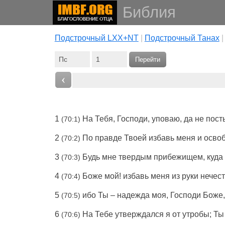
Библия
Подстрочный LXX+NT
|
Подстрочный Танах
Перейти
‹
1
На Тебя,
Господи
,
уповаю
, да не
пост
(70:1)
2
По
правде
Твоей
избавь
меня и
осво
(70:2)
3
Будь мне
твердым
прибежищем
, куда
(70:3)
4
Боже
мой!
избавь
меня из
руки
нечес
(70:4)
5
ибо Ты –
надежда
моя,
Господи
Боже
(70:5)
6
На Тебе
утверждался
я от
утробы
; Т
(70:6)