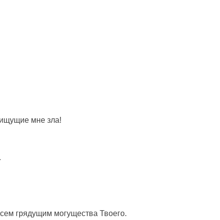
ищущие
мне
зла
!
.
всем
грядущим
могущества
Твоего.