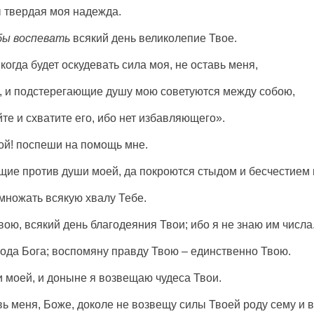
ы
твердая
моя
надежда
.
бы воспевать
всякий
день
великолепие
Твое.
; когда будет
оскудевать
сила
моя, не
оставь
меня,
, и
подстерегающие
душу
мою
советуются
между
собою
,
йте
и
схватите
его, ибо нет
избавляющего
».
ой!
поспеши
на
помощь
мне.
щие
против
души
моей, да
покроются
стыдом
и
бесчестием
множать
всякую
хвалу
Тебе.
вою, всякий
день
благодеяния
Твои; ибо я не
знаю
им
числа
пода
Бога
;
воспомяну
правду
Твою – единственно Твою.
и
моей, и доныне я
возвещаю
чудеса
Твои.
вь
меня,
Боже
, доколе не
возвещу
силы
Твоей
роду
сему и 