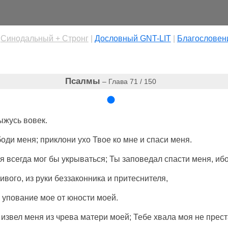
|
Cинодальный + Стронг
|
Дословный GNT-LIT
|
Благословен
Псалмы
– Глава 71 / 150
ыжусь
вовек
.
боди
меня;
приклони
ухо
Твое ко мне и
спаси
меня.
 я
всегда
мог бы
укрываться
; Ты
заповедал
спасти
меня, иб
тивого
, из
руки
беззаконника
и
притеснителя
,
,
упование
мое от
юности
моей.
ы
извел
меня из
чрева
матери
моей; Тебе
хвала
моя
не
прест