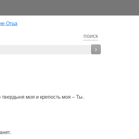
ие Отца
поиск
›
о
твердыня
моя и
крепость
моя – Ты.
анет
.