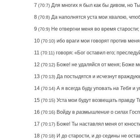
7
Для
многих
я был как бы
дивом
, но Т
(70:7)
8
Да
наполнятся
уста
мои
хвалою
,
что
(70:8)
9
Не
отвергни
меня во
время
старости
(70:9)
10
ибо
враги
мои
говорят
против меня
(70:10)
11
говоря
:
«Бог
оставил
его;
преследу
(70:11)
12
Боже
! не
удаляйся
от меня;
Боже
м
(70:12)
13
Да
постыдятся
и
исчезнут
враждую
(70:13)
14
А я всегда
буду
уповать
на Тебя
и
у
(70:14)
15
Уста
мои
будут
возвещать
правду
Т
(70:15)
16
Войду
в
размышление
о
силах
Гос
(70:16)
17
Боже
! Ты
наставлял
меня от
юност
(70:17)
18
И
до
старости
, и до
седины
не
оста
(70:18)