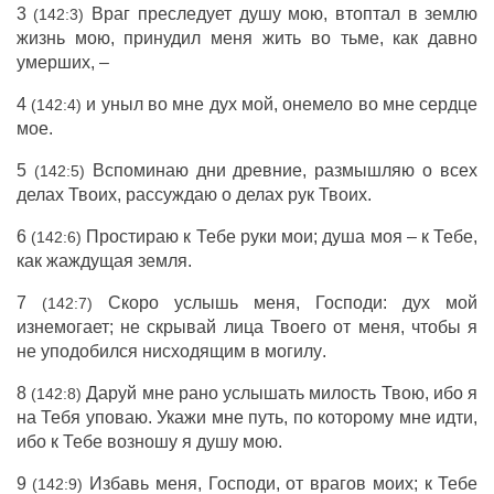
3
Враг
преследует
душу
мою,
втоптал
в
землю
(142:3)
жизнь
мою,
принудил
меня
жить
во
тьме
, как
давно
умерших
, –
4
и
уныл
во мне
дух
мой,
онемело
во мне
сердце
(142:4)
мое.
5
Вспоминаю
дни
древние
,
размышляю
о всех
(142:5)
делах
Твоих,
рассуждаю
о
делах
рук
Твоих.
6
Простираю
к Тебе
руки
мои;
душа
моя – к Тебе,
(142:6)
как
жаждущая
земля
.
7
Скоро
услышь
меня,
Господи
:
дух
мой
(142:7)
изнемогает
; не
скрывай
лица
Твоего от меня, чтобы я
не
уподобился
нисходящим
в
могилу
.
8
Даруй
мне
рано
услышать
милость
Твою, ибо я
(142:8)
на Тебя
уповаю
.
Укажи
мне
путь
, по которому мне
идти
,
ибо к Тебе
возношу
я
душу
мою.
9
Избавь
меня,
Господи
, от
врагов
моих; к Тебе
(142:9)