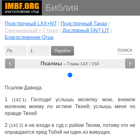
Библия
Подстрочный LXX+NT
|
Подстрочный Танах
|
Cинодальный + Стронг
|
Дословный GNT-LIT
|
Благословение Отца
поиск
Перейти
‹
›
Псалмы
– Глава 143 / 150
Псалом
Давида
.
1
Господи
!
услышь
молитву
мою,
внемли
(142:1)
молению
моему по
истине
Твоей;
услышь
меня по
правде
Твоей
2
и не
входи
в
суд
с
рабом
Твоим, потому что не
(142:2)
оправдается
пред
Тобой ни один из
живущих
.