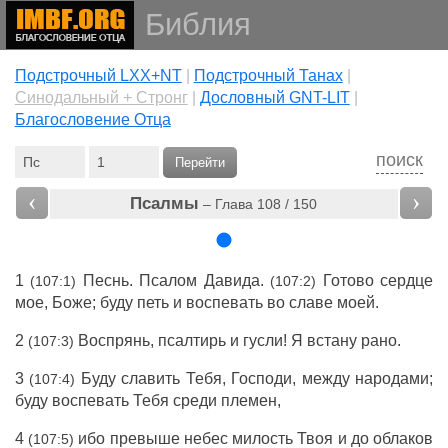
Библия
Подстрочный LXX+NT
|
Подстрочный Танах
|
Cинодальный + Стронг
|
Дословный GNT-LIT
|
Благословение Отца
поиск
Перейти
‹
›
Псалмы
– Глава 108 / 150
1
Песнь
.
Псалом
Давида
.
Готово
сердце
(107:1)
(107:2)
мое,
Боже
;
буду
петь
и
воспевать
во
славе
моей.
2
Воспрянь
,
псалтирь
и
гусли
! Я
встану
рано
.
(107:3)
3
Буду
славить
Тебя,
Господи
, между
народами
;
(107:4)
буду
воспевать
Тебя среди
племен
,
4
ибо
превыше
небес
милость
Твоя и до
облаков
(107:5)