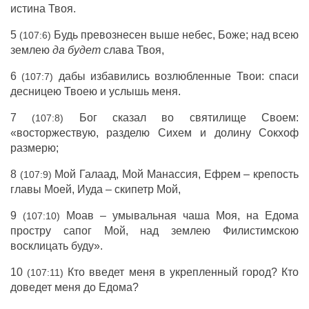
истина
Твоя.
5
Будь
превознесен
выше
небес
,
Боже
; над всею
(107:6)
землею
да
будет
слава
Твоя,
6
дабы
избавились
возлюбленные
Твои:
спаси
(107:7)
десницею
Твоею и
услышь
меня.
7
Бог
сказал
во
святилище
Своем:
(107:8)
«восторжествую
,
разделю
Сихем
и
долину
Сокхоф
размерю
;
8
Мой
Галаад
, Мой
Манассия
,
Ефрем
–
крепость
(107:9)
главы
Моей,
Иуда
–
скипетр
Мой,
9
Моав
–
умывальная
чаша
Моя, на
Едома
(107:10)
простру
сапог
Мой, над землею
Филистимскою
восклицать
буду
».
10
Кто
введет
меня в
укрепленный
город
? Кто
(107:11)
доведет
меня до
Едома
?