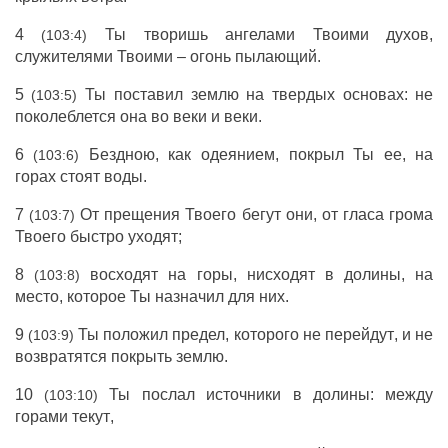
4
Ты
творишь
ангелами
Твоими
духов
,
(103:4)
служителями
Твоими –
огонь
пылающий
.
5
Ты
поставил
землю
на
твердых
основах
: не
(103:5)
поколеблется
она во
веки
и
веки
.
6
Бездною
, как
одеянием
,
покрыл
Ты ее, на
(103:6)
горах
стоят
воды
.
7
От
прещения
Твоего
бегут
они, от
гласа
грома
(103:7)
Твоего
быстро
уходят
;
8
восходят
на
горы
,
нисходят
в
долины
, на
(103:8)
место
, которое Ты
назначил
для них.
9
Ты
положил
предел
, которого не
перейдут
, и не
(103:9)
возвратятся
покрыть
землю
.
10
Ты
послал
источники
в
долины
: между
(103:10)
горами
текут
,