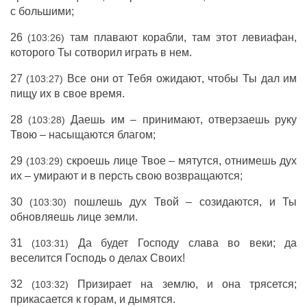
с
большими
;
26
там
плавают
корабли
, там этот
левиафан
,
(103:26)
которого Ты
сотворил
играть
в нем.
27
Все они от Тебя
ожидают
, чтобы Ты
дал
им
(103:27)
пищу
их в свое
время
.
28
Даешь
им –
принимают
,
отверзаешь
руку
(103:28)
Твою –
насыщаются
благом
;
29
скроешь
лице
Твое –
мятутся
,
отнимешь
дух
(103:29)
их –
умирают
и в
персть
свою
возвращаются
;
30
пошлешь
дух
Твой –
созидаются
, и Ты
(103:30)
обновляешь
лице
земли
.
31
Да будет
Господу
слава
во
веки
; да
(103:31)
веселится
Господь
о
делах
Своих!
32
Призирает
на
землю
, и она
трясется
;
(103:32)
прикасается
к
горам
, и
дымятся
.