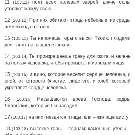
11
поят
всех
полевых
зверей
;
дикие
ослы
(103:11)
утоляют
жажду
свою.
12
При них
обитают
птицы
небесные
, из
среды
(103:12)
ветвей
издают
голос
.
13
Ты
напояешь
горы
с
высот
Твоих,
плодами
(103:13)
дел
Твоих
насыщается
земля
.
14
Ты
произращаешь
траву
для
скота
, и
зелень
(103:14)
на
пользу
человека
, чтобы
произвести
из
земли
пищу
,
15
и
вино
, которое
веселит
сердце
человека
, и
(103:15)
елей
, от которого
блистает
лице
его, и
хлеб
, который
укрепляет
сердце
человека
.
16
Насыщаются
древа
Господа
,
кедры
(103:16)
Ливанские
, которые Он
насадил
;
17
на них
гнездятся
птицы
:
ели
–
жилище
аисту
,
(103:17)
18
высокие
горы
–
сернам
;
каменные
утесы
–
(103:18)