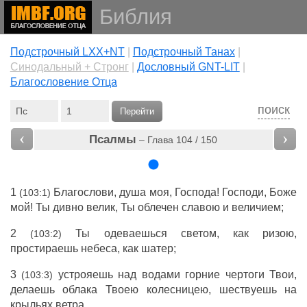
Библия
Подстрочный LXX+NT
|
Подстрочный Танах
|
Cинодальный + Стронг
|
Дословный GNT-LIT
|
Благословение Отца
поиск
Перейти
‹
›
Псалмы
– Глава 104 / 150
1
Благослови
,
душа
моя,
Господа
!
Господи
,
Боже
(103:1)
мой! Ты
дивно
велик
, Ты
облечен
славою
и
величием
;
2
Ты
одеваешься
светом
, как
ризою
,
(103:2)
простираешь
небеса
, как
шатер
;
3
устрояешь
над
водами
горние
чертоги
Твои,
(103:3)
делаешь
облака
Твоею
колесницею
,
шествуешь
на
крыльях
ветра
.