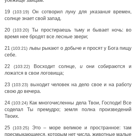
убежище
зайцам
.
19
Он
сотворил
луну
для
указания
времен
,
(103:19)
солнце
знает
свой
запад
.
20
Ты
простираешь
тьму
и бывает
ночь
: во
(103:20)
время нее
бродят
все
лесные
звери
;
21
львы
рыкают
о
добыче
и
просят
у
Бога
пищу
(103:21)
себе.
22
Восходит
солнце
,
и
они
собираются
и
(103:22)
ложатся
в свои
логовища
;
23
выходит
человек
на
дело
свое и на
работу
(103:23)
свою до
вечера
.
24
Как
многочисленны
дела
Твои,
Господи
! Все
(103:24)
соделал
Ты
премудро
;
земля
полна
произведений
Твоих.
25
Это –
море
великое
и
пространное
: там
(103:25)
пресмыкающиеся
, которым нет
числа
,
животные
малые