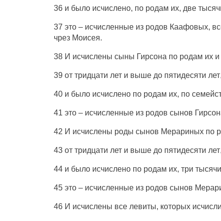
36 и
было
исчислено
, по
родам
их, две
тысяч
37 это –
исчисленные
из
родов
Каафовых
, в
чрез
Моисея
.
38 И
исчислены
сыны
Гирсона
по
родам
их и
39 от
тридцати
лет
и
выше
до
пятидесяти
лет
40 и
было
исчислено
по
родам
их, по
семейс
41 это –
исчисленные
из
родов
сынов
Гирсон
42 И
исчислены
роды
сынов
Мерариных
по
43 от
тридцати
лет
и
выше
до
пятидесяти
лет
44 и
было
исчислено
по
родам
их,
три
тысяч
45 это –
исчисленные
из
родов
сынов
Мерар
46 И
исчислены
все
левиты
, которых
исчисл