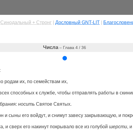
|
Cинодальный + Стронг
|
Дословный GNT-LIT
|
Благословен
Числа
– Глава 4 / 36
:
по
родам
их, по
семействам
их,
 всех
способных
к
службе
, чтобы
отправлять
работы
в
скини
брания
:
носить
Святое
Святых
.
он
и
сыны
его
войдут
, и
снимут
завесу
закрывающую
, и
покр
та
, и
сверх
его
накинут
покрывало
все
из
голубой
шерсти
, 