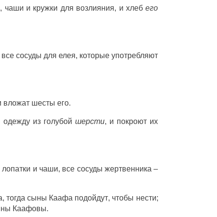
и
,
чаши
и
кружки
для
возлияния
, и
хлеб
его
и все
сосуды
для
елея
, которые
употребляют
и
вложат
шесты
его.
в
одежду
из
голубой
шерсти
, и
покроют
их
,
лопатки
и
чаши
, все
сосуды
жертвенника
–
а
,
тогда
сыны
Каафа
подойдут
, чтобы
нести
;
ыны
Каафовы
.