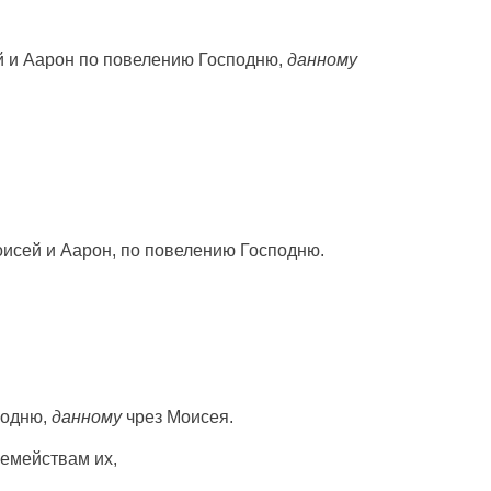
й
и
Аарон
по
повелению
Господню
,
данному
исей
и
Аарон
, по
повелению
Господню
.
подню
,
данному
чрез
Моисея
.
семействам
их,