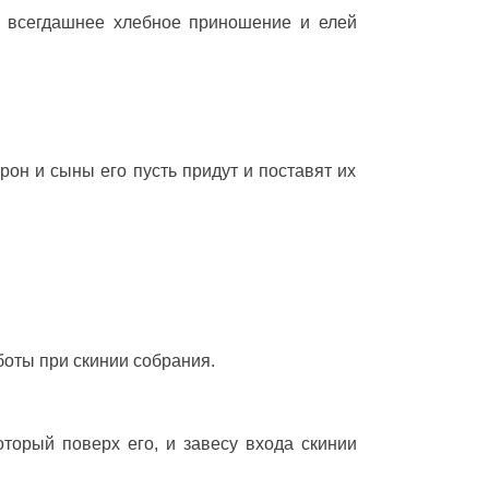
и
всегдашнее
хлебное
приношение
и
елей
рон
и
сыны
его пусть
придут
и
поставят
их
боты
при
скинии
собрания
.
который
поверх
его, и
завесу
входа
скинии