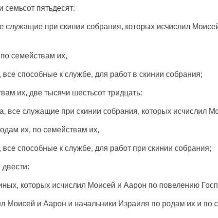
и
семьсот
пятьдесят
:
се
служащие
при
скинии
собрания
, которых
исчислил
Моисе
 по
семействам
их,
, все
способные
к
службе
, для
работ
в
скинии
собрания
;
твам
их, две
тысячи
шестьсот
тридцать
:
а
, все
служащие
при
скинии
собрания
, которых
исчислил
Мо
родам
их, по
семействам
их,
, все
способные
к
службе
, для
работ
при
скинии
собрания
;
и
двести
:
иных
, которых
исчислил
Моисей
и
Аарон
по
повелению
Гос
ил
Моисей
и
Аарон
и
начальники
Израиля
по
родам
их и по