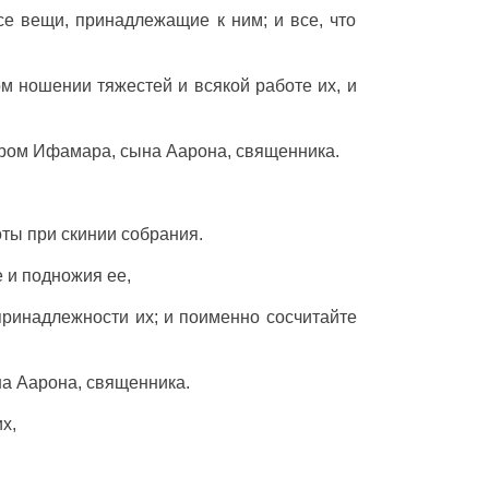
все
вещи
,
принадлежащие
к ним; и все, что
ом
ношении
тяжестей
и всякой
работе
их, и
ром
Ифамара
,
сына
Аарона
,
священника
.
оты
при
скинии
собрания
.
е и
подножия
ее,
принадлежности
их; и
поименно
сосчитайте
на
Аарона
,
священника
.
х,