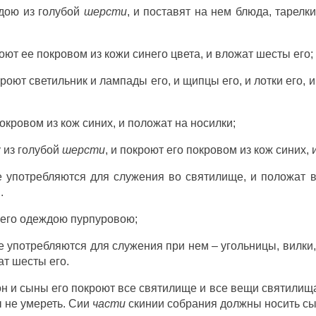
дою
из
голубой
шерсти
, и
поставят
на нем
блюда
,
тарелк
оют
ее
покровом
из
кожи
синего
цвета
, и
вложат
шесты
его;
кроют
светильник
и
лампады
его, и
щипцы
его, и
лотки
его, 
окровом
из
кож
синих
, и
положат
на
носилки
;
у
из
голубой
шерсти
, и
покроют
его
покровом
из
кож
синих
, 
е
употребляются
для
служения
во
святилище
, и
положат
и
.
его
одеждою
пурпуровою
;
ые
употребляются
для
служения
при нем –
угольницы
,
вилки
ат
шесты
его.
он
и
сыны
его
покроют
все
святилище
и все
вещи
святилищ
ы не
умереть
. Сии
части
скинии
собрания
должны
носить
с