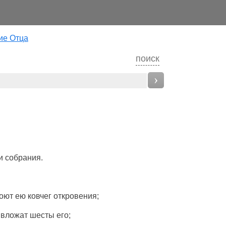
ие Отца
поиск
›
и
собрания
.
оют
ею
ковчег
откровения
;
и
вложат
шесты
его;