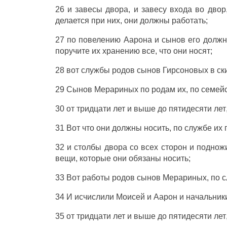
26 и
завесы
двора
, и
завесу
входа
во
двор
делается
при них, они должны
работать
;
27 по
повелению
Аарона
и
сынов
его должн
поручите
их
хранению
все, что они
носят
;
28 вот
службы
родов
сынов
Гирсоновых
в
ск
29
Сынов
Мерариных
по
родам
их, по
семей
30 от
тридцати
лет
и
выше
до
пятидесяти
лет
31 Вот что они
должны
носить
, по
службе
их 
32 и
столбы
двора
со
всех
сторон
и
поднож
вещи
, которые они
обязаны
носить
;
33 Вот
работы
родов
сынов
Мерариных
, по
с
34 И
исчислили
Моисей
и
Аарон
и
начальник
35 от
тридцати
лет
и
выше
до
пятидесяти
лет