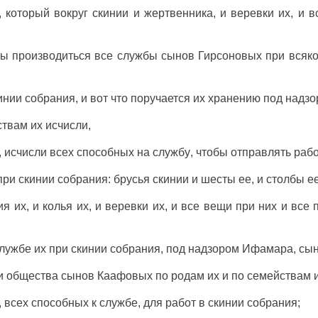
, который
вокруг
скинии
и
жертвенника
, и
веревки
их, и 
ы производиться все
службы
сынов
Гирсоновых
при всяк
инии
собрания
, и вот что поручается их
хранению
под
надзо
ствам
их
исчисли
,
,
исчисли
всех
способных
на
службу
, чтобы
отправлять
раб
при
скинии
собрания
:
брусья
скинии
и
шесты
ее, и
столбы
е
ия
их, и
колья
их, и
веревки
их, и все
вещи
при них и все
лужбе
их при
скинии
собрания
, под
надзором
Ифамара
,
сы
и
общества
сынов
Каафовых
по
родам
их и по
семействам
и
, всех
способных
к
службе
, для
работ
в
скинии
собрания
;