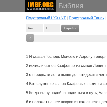
Библия
Подстрочный LXX+NT
|
Подстрочный Танах
Перейти
‹
1 И
сказал
Господь
Моисею
и
Аарону
,
говоря
2
исчисли
сынов
Каафовых
из
сынов
Левия
3 от
тридцати
лет
и
выше
до
пятидесяти
лет
,
4 Вот
служение
сынов
Каафовых
в
скинии
со
5 Когда
стану
надобно
подняться
в
путь
,
Аар
6 и
положат
на нее
покров
из
кож
синего
цве