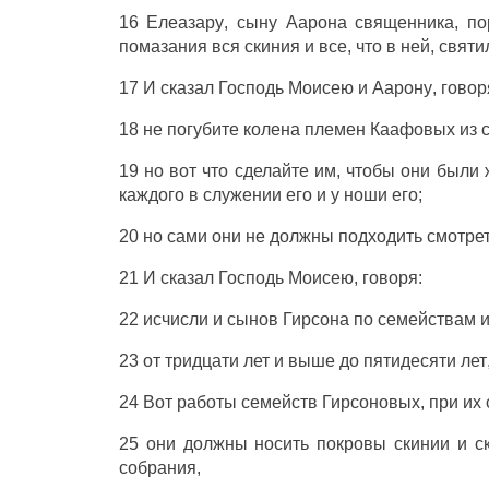
16
Елеазару
,
сыну
Аарона
священника
, п
помазания
вся
скиния
и все, что в ней,
святи
17 И
сказал
Господь
Моисею
и
Аарону
,
говор
18 не
погубите
колена
племен
Каафовых
из
19 но вот что
сделайте
им, чтобы они
были
каждого
в
служении
его и у
ноши
его;
20 но сами они не должны
подходить
смотре
21 И
сказал
Господь
Моисею
,
говоря
:
22
исчисли
и
сынов
Гирсона
по
семействам
и
23 от
тридцати
лет
и
выше
до
пятидесяти
лет
24 Вот
работы
семейств
Гирсоновых
, при их
25 они должны
носить
покровы
скинии
и
с
собрания
,