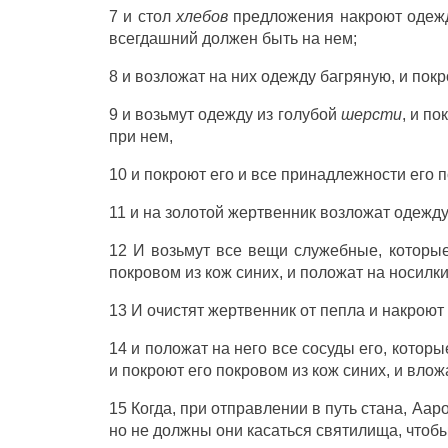
7 и
стол
хлебов
предложения
накроют
одеж
всегдашний
должен быть на нем;
8 и
возложат
на них
одежду
багряную
, и
покр
9 и
возьмут
одежду
из
голубой
шерсти
, и
по
при нем,
10 и
покроют
его и все
принадлежности
его
п
11 и на
золотой
жертвенник
возложат
одежд
12 И
возьмут
все
вещи
служебные
, которы
покровом
из
кож
синих
, и
положат
на
носилк
13 И
очистят
жертвенник
от
пепла
и
накроют
14 и
положат
на него все
сосуды
его, котор
и
покроют
его
покровом
из
кож
синих
, и
влож
15 Когда, при
отправлении
в
путь
стана
,
Аар
но не должны они
касаться
святилища
, чтоб