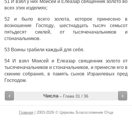
51 И
взял
у них
Моисей
и
Елеазар
священник
золото
во
всех
этих
изделиях
;
52 и было всего
золота
, которое
принесено
в
возношение
Господу
,
шестнадцать
тысяч
семьсот
пятьдесят
сиклей
, от
тысяченачальников
и
стоначальников
.
53
Воины
грабили
каждый
для себя.
54 И
взял
Моисей
и
Елеазар
священник
золото
от
тысяченачальников
и
стоначальников
, и
принесли
его в
скинию
собрания
, в
память
сынов
Израилевых
пред
Господом
.
‹
›
Числа
– Глава 31 / 36
Главная
| 2003-2026 © Церковь Благословение Отца