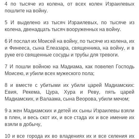
4 по
тысяче
из
колена
, от всех
колен
Израилевых
пошлите
на
войну
.
5 И
выделено
из
тысяч
Израилевых
, по
тысяче
из
колена
,
двенадцать
тысяч
вооруженных
на
войну
.
6 И
послал
их
Моисей
на
войну
, по
тысяче
из
колена
, их
и
Финееса
,
сына
Елеазара
,
священника
, на
войну
, и в
руке
его
священные
сосуды
и
трубы
для
тревоги
.
7 И
пошли
войною
на
Мадиама
, как
повелел
Господь
Моисею
, и
убили
всех
мужеского
пола
;
8 и
вместе
с
убитыми
их
убили
царей
Мадиамских
:
Евия
,
Рекема
,
Цура
,
Хура
и
Реву
,
пять
царей
Мадиамских
, и
Валаама
,
сына
Веорова
,
убили
мечом
;
9 а
жен
Мадиамских
и
детей
их
сыны
Израилевы
взяли
в
плен
, и весь
скот
их, и все
стада
их и все
имение
их
взяли
в
добычу
,
10 и все
города
их во
владениях
их и все
селения
их