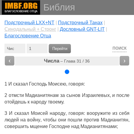
Библия
Подстрочный LXX+NT
|
Подстрочный Танах
|
Cинодальный + Стронг
|
Дословный GNT-LIT
|
Благословение Отца
поиск
Перейти
‹
›
Числа
– Глава 31 / 36
1 И
сказал
Господь
Моисею
,
говоря
:
2
отмсти
Мадианитянам
за
сынов
Израилевых
, и
после
отойдешь
к
народу
твоему.
3 И
сказал
Моисей
народу
,
говоря
:
вооружите
из себя
людей
на
войну
, чтобы они пошли против
Мадианитян
,
совершить
мщение
Господне
над
Мадианитянами
;