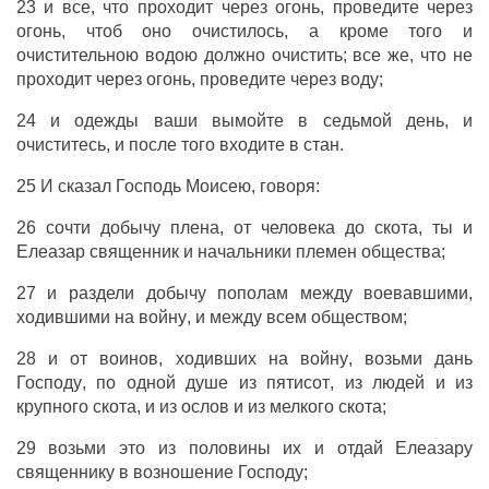
23 и
все
, что
проходит
через
огонь
,
проведите
через
огонь
, чтоб оно
очистилось
, а кроме того и
очистительною
водою
должно
очистить
; все же, что не
проходит
через
огонь
,
проведите
через
воду
;
24 и
одежды
ваши
вымойте
в
седьмой
день
, и
очиститесь
, и
после
того
входите
в
стан
.
25 И
сказал
Господь
Моисею
,
говоря
:
26
сочти
добычу
плена
, от
человека
до
скота
, ты и
Елеазар
священник
и
начальники
племен
общества
;
27 и
раздели
добычу
пополам
между
воевавшими
,
ходившими
на
войну
, и между всем
обществом
;
28 и от
воинов
,
ходивших
на
войну
,
возьми
дань
Господу
, по
одной
душе
из
пятисот
, из
людей
и из
крупного
скота
, и из
ослов
и из
мелкого
скота
;
29
возьми
это из
половины
их и
отдай
Елеазару
священнику
в
возношение
Господу
;