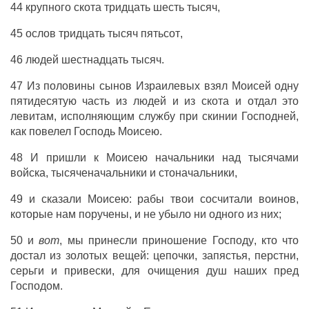
44
крупного
скота
тридцать
шесть
тысяч
,
45
ослов
тридцать
тысяч
пятьсот
,
46
людей
шестнадцать
тысяч
.
47 Из
половины
сынов
Израилевых
взял
Моисей
одну
пятидесятую
часть
из
людей
и из
скота
и
отдал
это
левитам
,
исполняющим
службу
при
скинии
Господней
,
как
повелел
Господь
Моисею
.
48 И
пришли
к
Моисею
начальники
над
тысячами
войска
,
тысяченачальники
и
стоначальники
,
49 и
сказали
Моисею
:
рабы
твои
сосчитали
воинов
,
которые нам
поручены
, и
не
убыло
ни
одного
из них;
50 и
вот
, мы
принесли
приношение
Господу
,
кто
что
достал
из
золотых
вещей
:
цепочки
,
запястья
,
перстни
,
серьги
и
привески
, для
очищения
душ
наших
пред
Господом
.