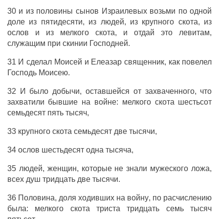
30 и из
половины
сынов
Израилевых
возьми
по
одной
доле
из
пятидесяти
, из
людей
, из
крупного
скота
, из
ослов
и из
мелкого
скота
, и
отдай
это
левитам
,
служащим
при
скинии
Господней
.
31 И
сделал
Моисей
и
Елеазар
священник
, как
повелел
Господь
Моисею
.
32 И было
добычи
,
оставшейся
от
захваченного
, что
захватили
бывшие
на
войне
:
мелкого
скота
шестьсот
семьдесят
пять
тысяч
,
33
крупного
скота
семьдесят
две
тысячи
,
34
ослов
шестьдесят
одна
тысяча
,
35
людей
,
женщин
, которые не
знали
мужеского
ложа
,
всех
душ
тридцать
две
тысячи
.
36
Половина
,
доля
ходивших
на
войну
, по
расчислению
была:
мелкого
скота
триста
тридцать
семь
тысяч