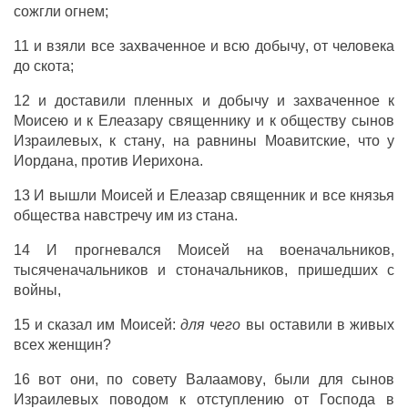
сожгли
огнем
;
11 и
взяли
все
захваченное
и всю
добычу
, от
человека
до
скота
;
12 и
доставили
пленных
и
добычу
и
захваченное
к
Моисею
и к
Елеазару
священнику
и к
обществу
сынов
Израилевых
, к
стану
, на
равнины
Моавитские
, что у
Иордана
, против
Иерихона
.
13 И
вышли
Моисей
и
Елеазар
священник
и все
князья
общества
навстречу
им
из
стана
.
14 И
прогневался
Моисей
на
военачальников
,
тысяченачальников
и
стоначальников
,
пришедших
с
войны
,
15 и
сказал
им
Моисей
:
для чего
вы
оставили
в
живых
всех
женщин
?
16 вот
они
, по
совету
Валаамову
,
были
для
сынов
Израилевых
поводом
к
отступлению
от
Господа
в