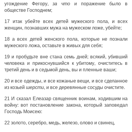
угождение
Фегору
,
за что
и
поражение
было в
обществе
Господнем
;
17 итак
убейте
всех
детей
мужеского
пола
, и всех
женщин
,
познавших
мужа
на
мужеском
ложе
,
убейте
;
18 а всех
детей
женского
пола
, которые не
познали
мужеского
ложа
,
оставьте
в
живых
для себя;
19 и
пробудьте
вне
стана
семь
дней
; всякий,
убивший
человека
и
прикоснувшийся
к
убитому
,
очиститесь
в
третий
день
и в
седьмой
день
, вы и
пленные
ваши;
20 и все
одежды
, и все
кожаные
вещи
, и все
сделанное
из
козьей
шерсти
, и все
деревянные
сосуды
очистите
.
21 И
сказал
Елеазар
священник
воинам
,
ходившим
на
войну
: вот
постановление
закона
, который
заповедал
Господь
Моисею
:
22
золото
,
серебро
,
медь
,
железо
,
олово
и
свинец
,