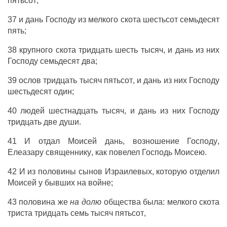
пятьсот
,
37 и
дань
Господу
из
мелкого
скота
шестьсот
семьдесят
пять
;
38
крупного
скота
тридцать
шесть
тысяч
, и
дань
из них
Господу
семьдесят
два
;
39
ослов
тридцать
тысяч
пятьсот
, и
дань
из них
Господу
шестьдесят
один
;
40
людей
шестнадцать
тысяч
, и
дань
из них
Господу
тридцать
две
души
.
41 И
отдал
Моисей
дань
,
возношение
Господу
,
Елеазару
священнику
, как
повелел
Господь
Моисею
.
42 И из
половины
сынов
Израилевых
, которую
отделил
Моисей
у
бывших
на
войне
;
43
половина
же
на долю
общества
была:
мелкого
скота
триста
тридцать
семь
тысяч
пятьсот
,