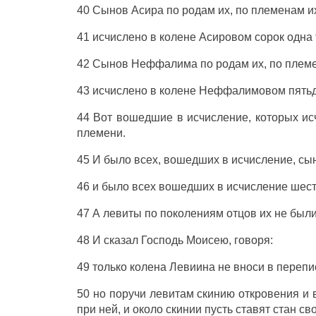
40
Сынов
Асира
по
родам
их, по
племенам
и
41
исчислено
в
колене
Асировом
сорок
одна
42
Сынов
Неффалима
по
родам
их, по
плем
43
исчислено
в
колене
Неффалимовом
пять
44 Вот
вошедшие
в
исчисление
, которых
ис
племени
.
45 И было всех,
вошедших
в
исчисление
,
сы
46 и было всех
вошедших
в
исчисление
шест
47 А
левиты
по
поколениям
отцов
их не
был
48 И
сказал
Господь
Моисею
,
говоря
:
49 только
колена
Левиина
не
вноси
в
перепи
50 но
поручи
левитам
скинию
откровения
и 
при ней, и
около
скинии
пусть
ставят
стан
сво