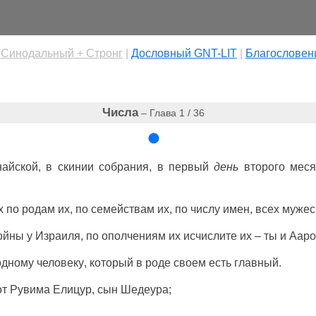
|
Cинодальный + Стронг
|
Дословный GNT-LIT
|
Благословен
Числа
– Глава 1 / 36
найской
, в
скинии
собрания
, в
первый
день
второго
меся
х
по
родам
их, по
семействам
их, по
числу
имен
, всех
мужес
ойны
у
Израиля
, по
ополчениям
их
исчислите
их – ты и
Ааро
одному
человеку
,
который
в
роде
своем есть
главный
.
от
Рувима
Елицур
,
сын
Шедеура
;