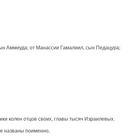
ын
Аммиуда
; от
Манассии
Гамалиил
,
сын
Педацура
;
ики
колен
отцов
своих,
главы
тысяч
Израилевых
.
ые
названы
поименно
,