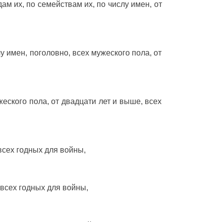
дам
их, по
семействам
их, по
числу
имен
, от
лу
имен
,
поголовно
, всех
мужеского
пола
, от
жеского
пола
, от
двадцати
лет
и
выше
, всех
 всех
годных
для
войны
,
 всех
годных
для
войны
,