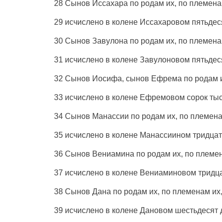
28
Сынов
Иссахара
по
родам
их, по
племен
29
исчислено
в
колене
Иссахаровом
пятьдес
30
Сынов
Завулона
по
родам
их, по
племен
31
исчислено
в
колене
Завулоновом
пятьдес
32
Сынов
Иосифа
,
сынов
Ефрема
по
родам
33
исчислено
в
колене
Ефремовом
сорок
ты
34
Сынов
Манассии
по
родам
их, по
племен
35
исчислено
в
колене
Манассиином
тридцат
36
Сынов
Вениамина
по
родам
их, по
племе
37
исчислено
в
колене
Вениаминовом
тридц
38
Сынов
Дана
по
родам
их, по
племенам
их
39
исчислено
в
колене
Дановом
шестьдесят