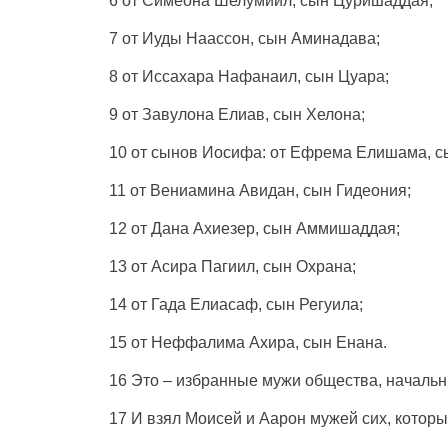
6 от
Симеона
Шелумиил
,
сын
Цуришаддая
;
7 от
Иуды
Наассон
,
сын
Аминадава
;
8 от
Иссахара
Нафанаил
,
сын
Цуара
;
9 от
Завулона
Елиав
,
сын
Хелона
;
10 от
сынов
Иосифа
: от
Ефрема
Елишама
,
с
11 от
Вениамина
Авидан
,
сын
Гидеония
;
12 от
Дана
Ахиезер
,
сын
Аммишаддая
;
13 от
Асира
Пагиил
,
сын
Охрана
;
14 от
Гада
Елиасаф
,
сын
Регуила
;
15 от
Неффалима
Ахира
,
сын
Енана
.
16
Это
–
избранные
мужи
общества
,
начальн
17 И
взял
Моисей
и
Аарон
мужей
сих, котор