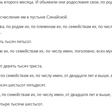
нь
второго
месяца
. И объявили они
родословия
свои, по
ро
н
счисление
им в
пустыне
Синайской
.
ва
, по
родам
их, по
племенам
их, по
семействам
их, по
чис
ы
,
ть
тысяч
пятьсот
.
ам
их, по
семействам
их, по
числу
имен
,
поголовно
, всех
му
ят
девять
тысяч
триста
.
 по
семействам
их, по
числу
имен
, от
двадцати
лет
и
выше
,
ысяч
шестьсот
пятьдесят
.
, по
семействам
их, по
числу
имен
, от
двадцати
лет
и
выше
,
етыре
тысячи
шестьсот
.