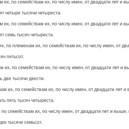
ам
их, по
семействам
их, по
числу
имен
, от
двадцати
лет
и
в
ят
четыре
тысячи
четыреста
.
ам
их, по
семействам
их, по
числу
имен
, от
двадцати
лет
и
в
ят
семь
тысяч
четыреста
.
их, по
племенам
их, по
семействам
их, по
числу
имен
, от
дв
сяч
пятьсот
.
ам
их, по
семействам
их, по
числу
имен
, от
двадцати
лет
и
в
ь
две
тысячи
двести
.
нам
их, по
семействам
их, по
числу
имен
, от
двадцати
лет
и
ать
пять
тысяч
четыреста
.
, по
семействам
их, по
числу
имен
, от
двадцати
лет
и
выше
,
две
тысячи
семьсот
.