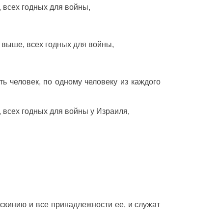
, всех
годных
для
войны
,
и
выше
, всех
годных
для
войны
,
ть
человек
, по
одному
человеку
из каждого
, всех
годных
для
войны
у
Израиля
,
скинию
и все
принадлежности
ее, и
служат