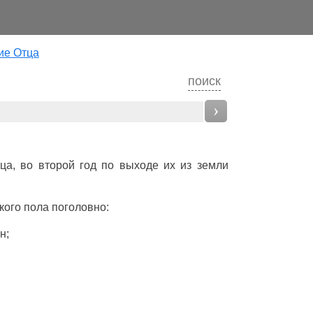
ие Отца
поиск
›
ца
, во
второй
год
по
выходе
их из
земли
кого
пола
поголовно
:
н
;