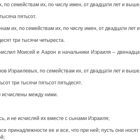
х, по
семействам
их, по
числу
имен
, от
двадцати
лет
и
выше
тысяча
пятьсот
.
енам
их, по
семействам
их, по
числу
имен
, от
двадцати
лет
десят
три
тысячи
четыреста
.
числил
Моисей
и
Аарон
и
начальники
Израиля
–
двенадца
нов
Израилевых
, по
семействам
их, от
двадцати
лет
и
выше
ьсот
три
тысячи
пятьсот
пятьдесят
.
и
исчислены
между
ними.
сь
, и не
исчисляй
их
вместе
с
сынами
Израиля
;
все
принадлежности
ее и все, что при ней; пусть они
носят
й;