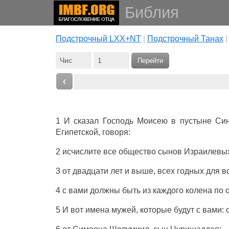
Библия
Подстрочный LXX+NT
|
Подстрочный Танах
Перейти
‹
1 И
сказал
Господь
Моисею
в
пустыне
Си
Египетской
,
говоря
:
2
исчислите
все
общество
сынов
Израилевы
3 от
двадцати
лет
и
выше
, всех
годных
для
в
4 с вами должны быть из
каждого
колена
по 
5 И вот
имена
мужей
, которые
будут
с вами: 