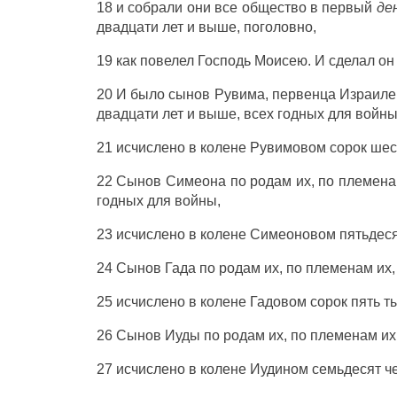
18 и
собрали
они все
общество
в
первый
де
двадцати
лет
и
выше
,
поголовно
,
19 как
повелел
Господь
Моисею
. И
сделал
о
20 И было
сынов
Рувима
,
первенца
Израиле
двадцати
лет
и
выше
, всех
годных
для
войн
21
исчислено
в
колене
Рувимовом
сорок
шес
22
Сынов
Симеона
по
родам
их, по
племен
годных
для
войны
,
23
исчислено
в
колене
Симеоновом
пятьдес
24
Сынов
Гада
по
родам
их, по
племенам
их,
25
исчислено
в
колене
Гадовом
сорок
пять
т
26
Сынов
Иуды
по
родам
их, по
племенам
их
27
исчислено
в
колене
Иудином
семьдесят
ч